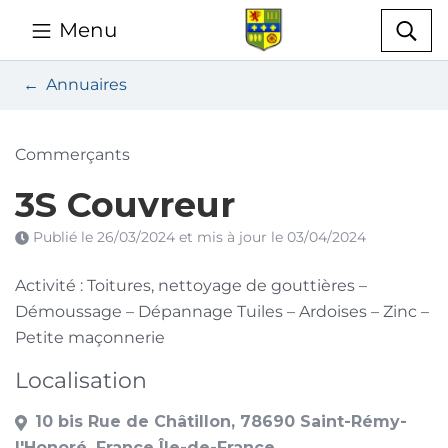
Gestion des traceurs
Aller
Menu
au
Mairie de Saint R
Rec
contenu
Annuaires
Commerçants
3S Couvreur
Publié le
26/03/2024
et mis à jour le
03/04/2024
Activité : Toitures, nettoyage de gouttières –
Démoussage – Dépannage Tuiles – Ardoises – Zinc –
Petite maçonnerie
Localisation
10 bis Rue de Châtillon, 78690 Saint-Rémy-
l'Honoré, France Île-de-France